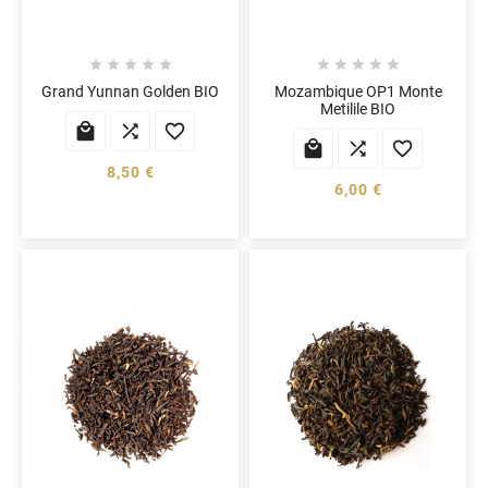










Grand Yunnan Golden BIO
Mozambique OP1 Monte
Metilile BIO






8,50 €
6,00 €