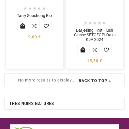





Tarry Souchong Bio








Darjeeling First Flush
Classé SFTGFOPI Oaks
9,00 €
KbA 2024



15,50 €
No more results to display...
BACK TO TOP
THÉS NOIRS NATURES