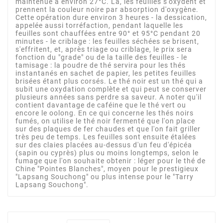
maintenue à environ 27°C. Là, les feuilles s'oxydent et
prennent la couleur noire par absorption d'oxygène.
Cette opération dure environ 3 heures - la dessication,
appelée aussi torréfaction, pendant laquelle les
feuilles sont chauffées entre 90° et 95°C pendant 20
minutes - le criblage : les feuilles séchées se brisent,
s'effritent, et, après triage ou criblage, le prix sera
fonction du "grade" ou de la taille des feuilles - le
tamisage : la poudre de thé servira pour les thés
instantanés en sachet de papier, les petites feuilles
brisées étant plus corsés. Le thé noir est un thé qui a
subit une oxydation complète et qui peut se conserver
plusieurs années sans perdre sa saveur. A noter qu'il
contient davantage de caféine que le thé vert ou
encore le oolong. En ce qui concerne les thés noirs
fumés, on utilise le thé noir fermenté que l'on place
sur des plaques de fer chaudes et que l'on fait griller
très peu de temps. Les feuilles sont ensuite étalées
sur des claies placées au-dessus d'un feu d'épicéa
(sapin ou cyprès) plus ou moins longtemps, selon le
fumage que l'on souhaite obtenir : léger pour le thé de
Chine "Pointes Blanches", moyen pour le prestigieux
"Lapsang Souchong" ou plus intense pour le "Tarry
Lapsang Souchong".