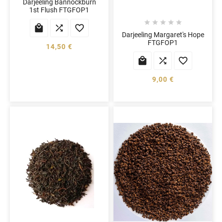
Darjeeling Bannockburn
1st Flush FTGFOP1








Darjeeling Margaret's Hope
FTGFOP1
14,50 €



9,00 €