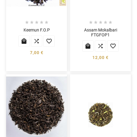










Keemun F.O.P
Assam Mokalbari
FTGFOP1






7,00 €
12,00 €