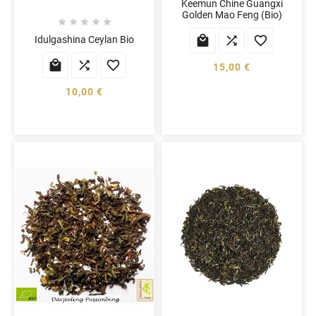
Keemun Chine Guangxi
Golden Mao Feng (Bio)








Idulgashina Ceylan Bio



15,00 €
10,00 €