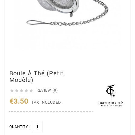
Boule À Thé (petit
Modèle)





REVIEW (0)
€3.50
TAX INCLUDED
QUANTITY :