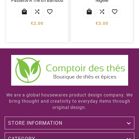
Passette À Thé En Bambou
Nigelle






€2.00
€3.00
We are a global housewares product design company. We
bring thought and creativity to everyday items through
original design.

STORE INFORMATION
CATEGORY