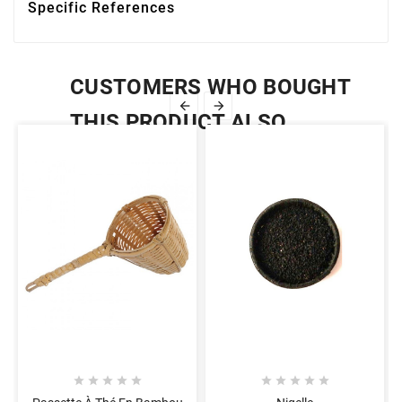
Specific References
CUSTOMERS WHO BOUGHT


THIS PRODUCT ALSO
BOUGHT:









